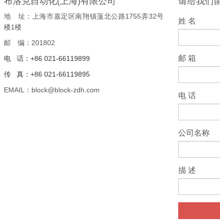
布洛克自动化(上海)有限公司
请给我们
地 址：上海市嘉定区南翔镇薀北公路1755弄32号
姓 名
楼1楼
邮 编：201802
邮 箱
电 话：+86 021-66119899
传 真：+86 021-66119895
EMAIL：block@block-zdh.com
电 话
公司名称
描 述